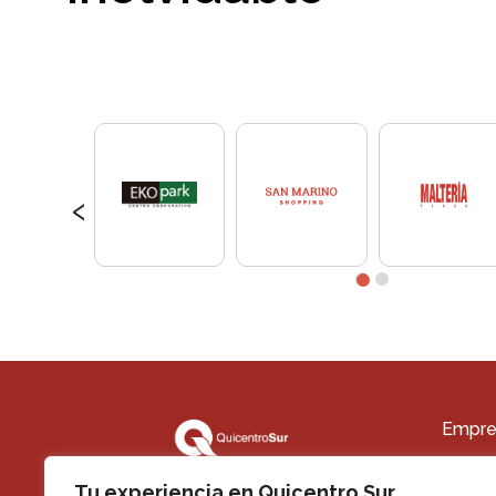
‹
Empre
Quiéne
Tu experiencia en Quicentro Sur