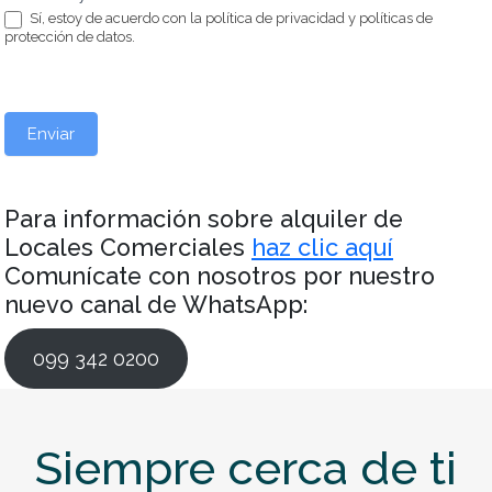
c
a
Sí, estoy de acuerdo con la política de privacidad y políticas de
a
protección de datos.
s
m
p
o
Enviar
e
n
b
l
Para información sobre alquiler de
a
Locales Comerciales
haz clic aquí
n
Comunícate con nosotros por nuestro
c
nuevo canal de WhatsApp:
o
.
099 342 0200
Siempre cerca de ti