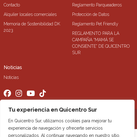
Contacto
Reglamento Parqueaderos
Alquiler locales comerciales
Protección de Datos
Memoria de Sostenibilidad DK
Reglamento Pet Friendly
2023
REGLAMENTO PARA LA
CAMPAÑA “MAMÁ SE
CONSIENTE” DE QUICENTRO
SUR
Noticias
Noticias
Tu experiencia en Quicentro Sur
©2026 Quicentro Sur. Todos los derechos reservados
En Quicentro Sur, utilizamos cookies para mejorar tu
experiencia de navegación y ofrecerte servicios
personalizados. Al continuar navegando en nuestro sitio,