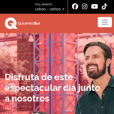
Hoy abierto
10h00 – 20h00
Disfruta de este
espectacular día junto
a nosotros