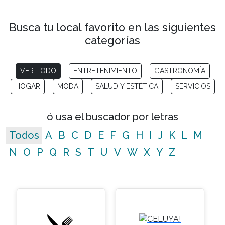
Busca tu local favorito en las siguientes
categorías
VER TODO
ENTRETENIMIENTO
GASTRONOMÍA
HOGAR
MODA
SALUD Y ESTÉTICA
SERVICIOS
ó usa el buscador por letras
Todos
A
B
C
D
E
F
G
H
I
J
K
L
M
N
O
P
Q
R
S
T
U
V
W
X
Y
Z
No matching entries