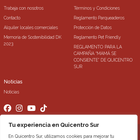
Trabaja con nosotros
Términos y Condiciones
Contacto
Reglamento Parqueaderos
Alquiler locales comerciales
Protección de Datos
Memoria de Sostenibilidad DK
Reglamento Pet Friendly
2023
REGLAMENTO PARA LA
CAMPAÑA “MAMÁ SE
CONSIENTE” DE QUICENTRO
SUR
Noticias
Noticias
Tu experiencia en Quicentro Sur
©2026 Quicentro Sur. Todos los derechos reservados
En Quicentro Sur, utilizamos cookies para mejorar tu