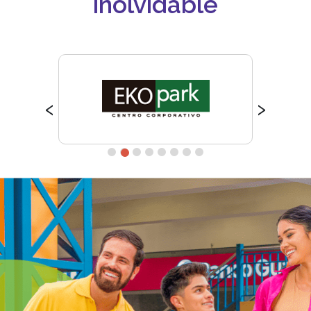
inolvidable
‹
›