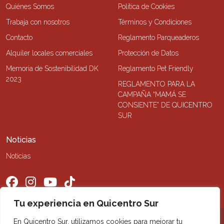
Quiénes Somos
Política de Cookies
Trabaja con nosotros
Términos y Condiciones
Contacto
Reglamento Parqueaderos
Alquiler locales comerciales
Protección de Datos
Memoria de Sostenibilidad DK
Reglamento Pet Friendly
2023
REGLAMENTO PARA LA
CAMPAÑA “MAMÁ SE
CONSIENTE” DE QUICENTRO
SUR
Noticias
Noticias
Tu experiencia en Quicentro Sur
En Quicentro Sur, utilizamos cookies para mejorar tu
©2026 Quicentro Sur. Todos los derechos reservados