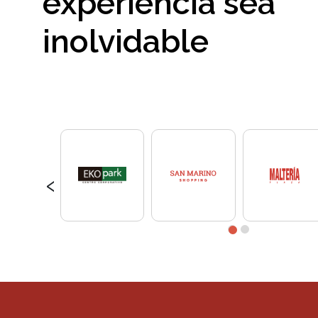
experiencia sea
inolvidable
‹