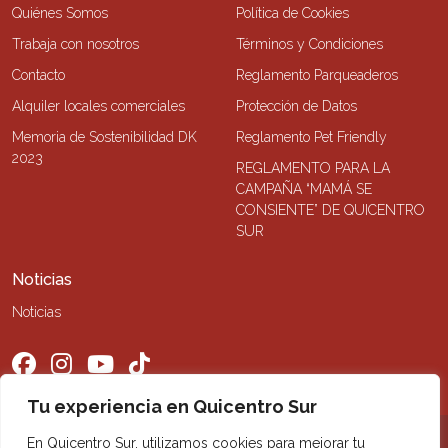
Quiénes Somos
Política de Cookies
Trabaja con nosotros
Términos y Condiciones
Contacto
Reglamento Parqueaderos
Alquiler locales comerciales
Protección de Datos
Memoria de Sostenibilidad DK
Reglamento Pet Friendly
2023
REGLAMENTO PARA LA
CAMPAÑA “MAMÁ SE
CONSIENTE” DE QUICENTRO
SUR
Noticias
Noticias
Tu experiencia en Quicentro Sur
En Quicentro Sur, utilizamos cookies para mejorar tu
©2026 Quicentro Sur. Todos los derechos reservados