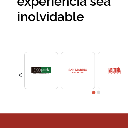
experiencia sea
inolvidable
‹