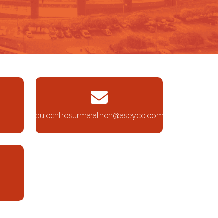
quicentrosurmarathon@aseyco.com