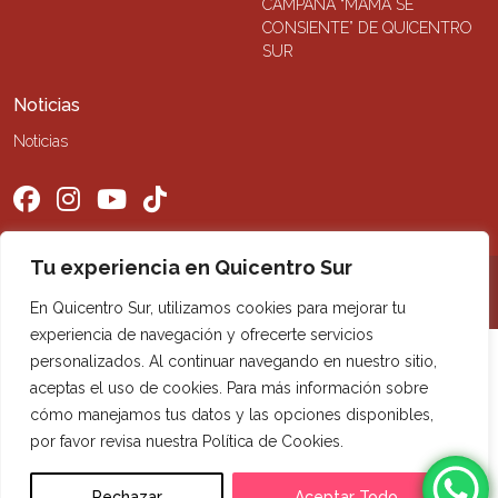
CAMPAÑA “MAMÁ SE
CONSIENTE” DE QUICENTRO
SUR
Noticias
Noticias
Tu experiencia en Quicentro Sur
©2026 Quicentro Sur. Todos los derechos reservados
En Quicentro Sur, utilizamos cookies para mejorar tu
experiencia de navegación y ofrecerte servicios
personalizados. Al continuar navegando en nuestro sitio,
aceptas el uso de cookies. Para más información sobre
cómo manejamos tus datos y las opciones disponibles,
por favor revisa nuestra Política de Cookies.
Rechazar
Aceptar Todo