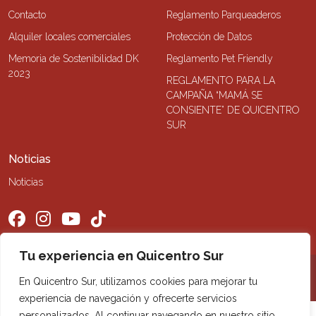
Contacto
Reglamento Parqueaderos
Alquiler locales comerciales
Protección de Datos
Memoria de Sostenibilidad DK
Reglamento Pet Friendly
2023
REGLAMENTO PARA LA
CAMPAÑA “MAMÁ SE
CONSIENTE” DE QUICENTRO
SUR
Noticias
Noticias
Tu experiencia en Quicentro Sur
©2026 Quicentro Sur. Todos los derechos reservados
En Quicentro Sur, utilizamos cookies para mejorar tu
experiencia de navegación y ofrecerte servicios
personalizados. Al continuar navegando en nuestro sitio,