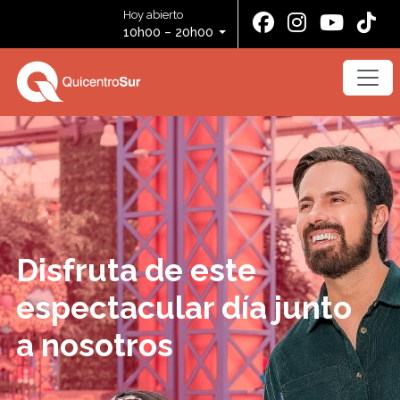
Hoy abierto
10h00 – 20h00
Disfruta de este
espectacular día junto
a nosotros