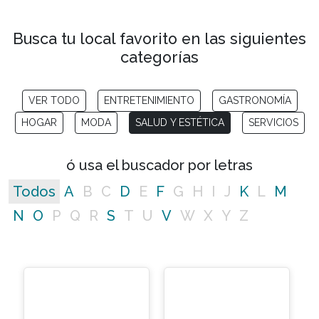
Busca tu local favorito en las siguientes
categorías
VER TODO
ENTRETENIMIENTO
GASTRONOMÍA
HOGAR
MODA
SALUD Y ESTÉTICA
SERVICIOS
ó usa el buscador por letras
Todos
A
B
C
D
E
F
G
H
I
J
K
L
M
N
O
P
Q
R
S
T
U
V
W
X
Y
Z
No matching entries