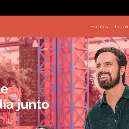
Eventos
Local
te
ía junto