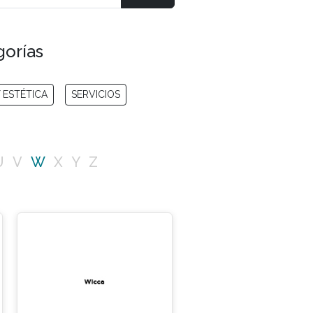
gorías
 ESTÉTICA
SERVICIOS
U
V
W
X
Y
Z