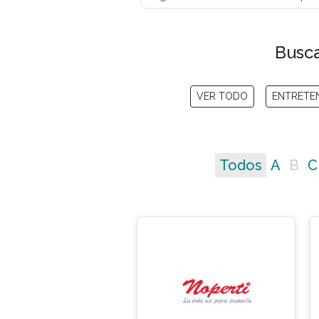
Busca
VER TODO
ENTRETE
Todos
A
B
C
No matching entries