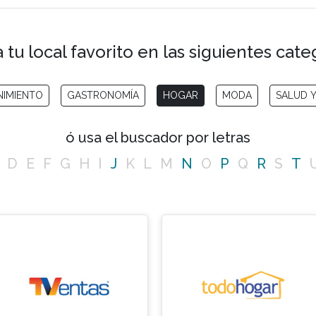
 tu local favorito en las siguientes cate
NIMIENTO
GASTRONOMÍA
HOGAR
MODA
SALUD Y
ó usa el buscador por letras
D
E
F
G
H
I
J
K
L
M
N
O
P
Q
R
S
T