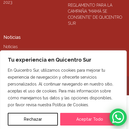
2023
REGLAMENTO PARA LA
CAMPAÑA “MAMÁ SE
CONSIENTE” DE QUICENTRO
SUR
Noticias
Noticias
Tu experiencia en Quicentro Sur
En Quicentro Sur, utilizamos cookies para mejorar tu
experiencia de navegación y ofrecerte servicios
personalizados. Al continuar navegando en nuestro sitio,
©2026 Quicentro Sur. Todos los derechos reservados
aceptas el uso de cookies. Para más información sobre
cómo manejamos tus datos y las opciones disponibles,
por favor revisa nuestra Política de Cookies.
Rechazar
Aceptar Todo