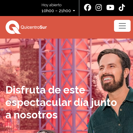
Hoy abierto
10h00 – 21h00
Disfruta de este
espectacular día junto
a nosotros