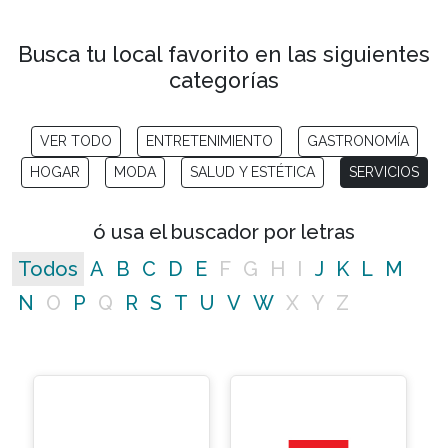
Busca tu local favorito en las siguientes
categorías
VER TODO
ENTRETENIMIENTO
GASTRONOMÍA
HOGAR
MODA
SALUD Y ESTÉTICA
SERVICIOS
ó usa el buscador por letras
Todos
A
B
C
D
E
F
G
H
I
J
K
L
M
N
O
P
Q
R
S
T
U
V
W
X
Y
Z
No matching entries